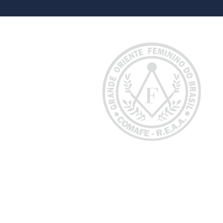
O conteúdo deste site todos os dizeres
Biblioteca Nacional. A publicação