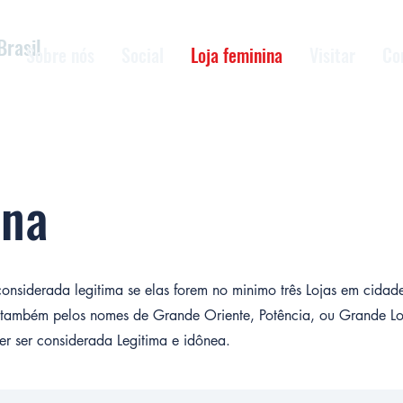
Brasil
Sobre nós
Social
Loja feminina
Visitar
Co
ina
onsiderada legitima se elas forem no minimo três Lojas em cidade
também pelos nomes de Grande Oriente, Potência, ou Grande Lo
er ser considerada Legitima e idônea.