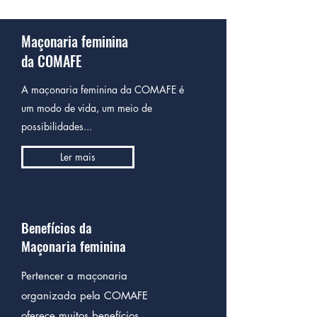
AJUDAMOS ENCONTRAR A MESTRA PERDIDA QUE EXISTE EM VOCÊ. Maçonaria Feminina no Brasil, organizada a
partir da COMAFE e do GOF desde 2011.
Maçonaria feminina
da COMAFE
A maçonaria feminina da COMAFE é
um modo de vida, um meio de
possibilidades...
Ler mais
Benefícios da
Maçonaria feminina
Pertencer a maçonaria
organizada pela COMAFE
oferece muitos benefícios...